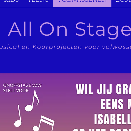
KIDS
TEENS
VOLWASSENEN
ZOM
All On Stag
usical en Koorprojecten voor volwas