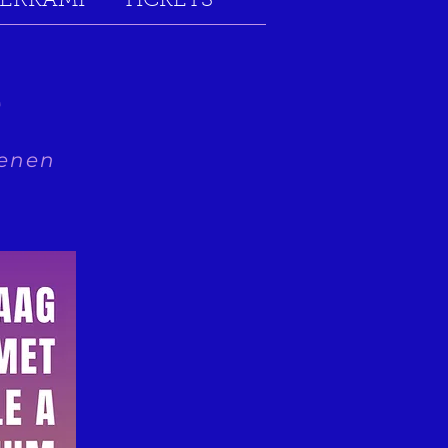
ERKAMP
TICKETS
e
senen