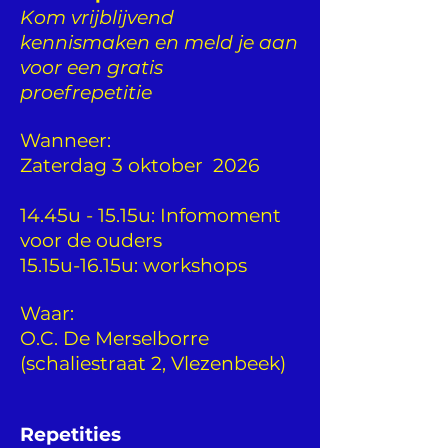
Kom vrijblijvend
kennismaken en meld je aan
voor een gratis
proefrepetitie
Wanneer:
Zaterdag 3 oktober 2026
14.45u - 15.15u: Infomoment
voor de ouders
15.15u-16.15u: workshops
Waar:
O.C. De Merselborre
(schaliestraat 2, Vlezenbeek)
Repetities