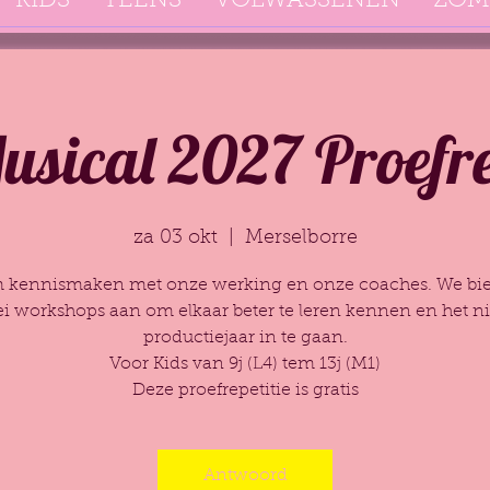
KIDS
TEENS
VOLWASSENEN
ZOM
sical 2027 Proefre
za 03 okt
  |  
Merselborre
 kennismaken met onze werking en onze coaches. We bi
lei workshops aan om elkaar beter te leren kennen en het 
productiejaar in te gaan.
Voor Kids van 9j (L4) tem 13j (M1)
Deze proefrepetitie is gratis
Antwoord