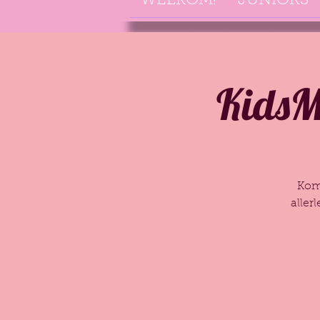
WELKOM!
JUNIORS
KidsMu
Kom
aller