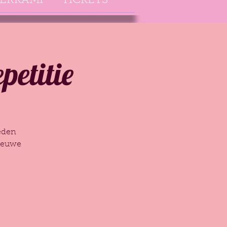
ERKAMP
TICKETS
petitie
eden
nieuwe