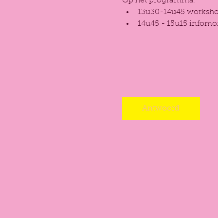
Op het programma: 
13u30-14u45 worksho
14u45 - 15u15 infomo
Antwoord