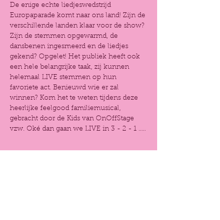
De enige echte liedjeswedstrijd 
Europaparade komt naar ons land! Zijn de 
verschillende landen klaar voor de show? 
Zijn de stemmen opgewarmd, de 
dansbenen ingesmeerd en de liedjes 
gekend? Opgelet! Het publiek heeft ook 
een hele belangrijke taak, zij kunnen 
helemaal LIVE stemmen op hun 
favoriete act. Benieuwd wie er zal 
winnen? Kom het te weten tijdens deze 
heerlijke feelgood familiemusical, 
gebracht door de Kids van OnOffStage 
vzw. Oké dan gaan we LIVE in 3 - 2 - 1 .....
Tickets
Verkoop geëindigd op
Prijs
Van € 12,00 tot € 16,00